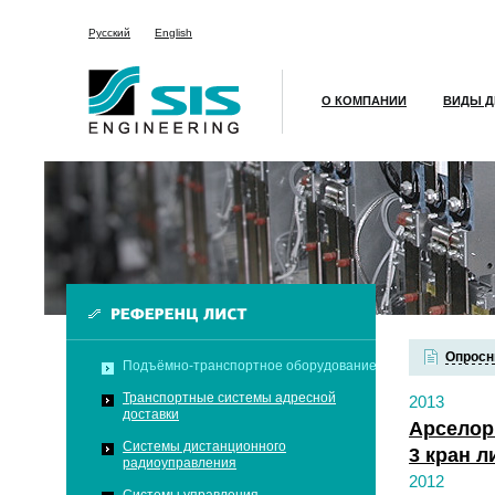
Русский
English
О КОМПАНИИ
ВИДЫ Д
Опросн
Подъёмно-транспортное оборудование
Транспортные системы адресной
2013
доставки
Арселор
Системы дистанционного
3 кран л
радиоуправления
2012